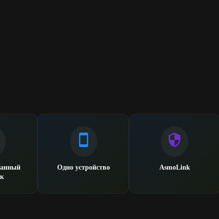
ванный
Одно устройство
AsmoLink
к