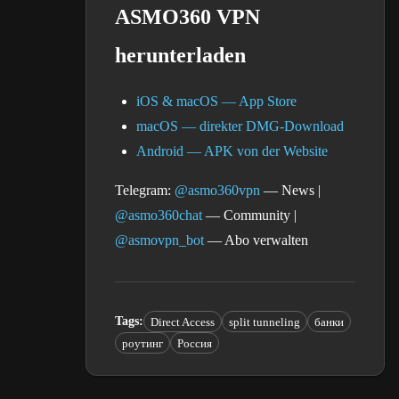
ASMO360 VPN
herunterladen
iOS & macOS — App Store
macOS — direkter DMG-Download
Android — APK von der Website
Telegram:
@asmo360vpn
— News |
@asmo360chat
— Community |
@asmovpn_bot
— Abo verwalten
Tags
:
Direct Access
split tunneling
банки
роутинг
Россия