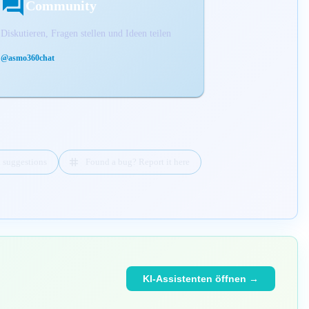
Community
Diskutieren, Fragen stellen und Ideen teilen
@asmo360chat
d suggestions
Found a bug? Report it here
KI-Assistenten öffnen →