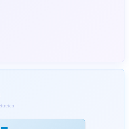
m
itreten