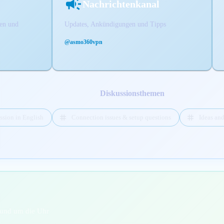
Nachrichtenkanal
ren und
Updates, Ankündigungen und Tipps
@asmo360vpn
Diskussionsthemen
ssion in English
Connection issues & setup questions
Ideas an
 rund um die Uhr