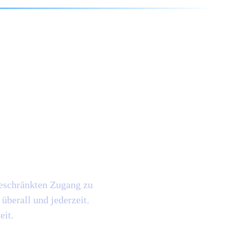
reichen
d
schränkten Zugang zu
berall und jederzeit.
eit.