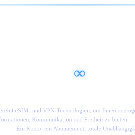
iheit, die Welt zu er
∞
wo immer Sie sin
eint eSIM- und VPN-Technologien, um Ihnen uneinge
formationen, Kommunikation und Freiheit zu bieten — ü
Ein Konto, ein Abonnement, totale Unabhängigk