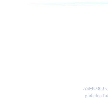
Fre
ASMO360 ver
globalen In