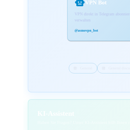
VPN Bot
VPN direkt in Telegram abonnie
verwalten
@asmovpn_bot
General
General discu
KI-Assistent
Haben Sie Fragen? Unser KI-Assistent hilft Ihnen