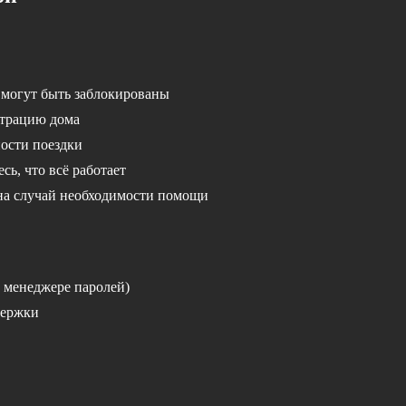
могут быть заблокированы
страцию дома
ности поездки
есь, что всё работает
на случай необходимости помощи
в менеджере паролей)
держки