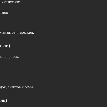
их отпусков:
планы
 визитов, пересадок
дели)
мандировок:
док, визитов к семье
сяц)