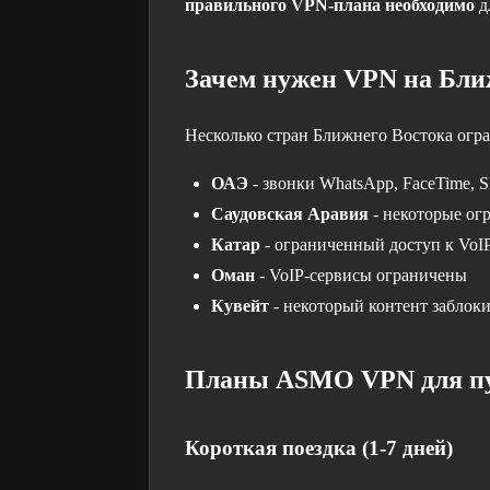
правильного VPN-плана необходимо
д
Зачем нужен VPN на Бли
Несколько стран Ближнего Востока огр
ОАЭ
- звонки WhatsApp, FaceTime, 
Саудовская Аравия
- некоторые ог
Катар
- ограниченный доступ к VoI
Оман
- VoIP-сервисы ограничены
Кувейт
- некоторый контент заблок
Планы ASMO VPN для п
Короткая поездка (1-7 дней)