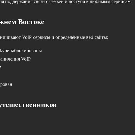
ля поддержания связи с семьёй и доступа к любимым сервисам.
жнем Востоке
аничивают VoIP-сервисы и определённые веб-сайты:
Skype заблокированы
раничения VoIP
P
ирован
утешественников