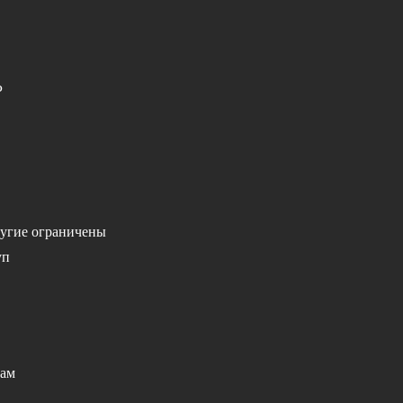
P
ругие ограничены
уп
сам