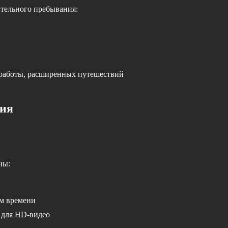
тельного пребывания:
й работы, расширенных путешествий
ния
ны:
ом времени
 для HD-видео