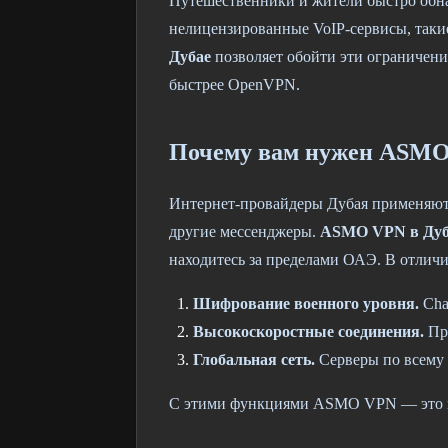
Путешественники и жители быстро обн
нелицензированные VoIP-сервисы, такие
Дубае
позволяет обойти эти ограничен
быстрее OpenVPN.
Почему вам нужен ASMO
Интернет-провайдеры Дубая применяют 
другие мессенджеры.
ASMO VPN в Дуб
находитесь за пределами ОАЭ. В отли
Шифрование военного уровня.
Cha
Высокоскоростные соединения.
Пр
Глобальная сеть.
Серверы по всему 
С этими функциями ASMO VPN — это не 