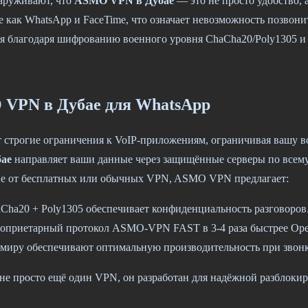
аруживают, что
ASMO VPN в Дубае
— это не просто удобство, 
 как WhatsApp и FaceTime, что означает невозможность позвони
ия благодаря шифрованию военного уровня ChaCha20/Poly1305 и
 VPN в Дубае для WhatsApp
строгие ограничения к VoIP-приложениям, ограничивая вашу во
ае
направляет ваши данные через защищённые серверы по всему 
чие от бесплатных или обычных VPN, ASMO VPN предлагает:
Cha20 + Poly1305 обеспечивает конфиденциальность разговоров
оприетарный протокол ASMO-VPN FAST в 3-4 раза быстрее Op
миру обеспечивают оптимальную производительность при звонк
просто ещё один VPN, он разработан для надёжной разблокиро