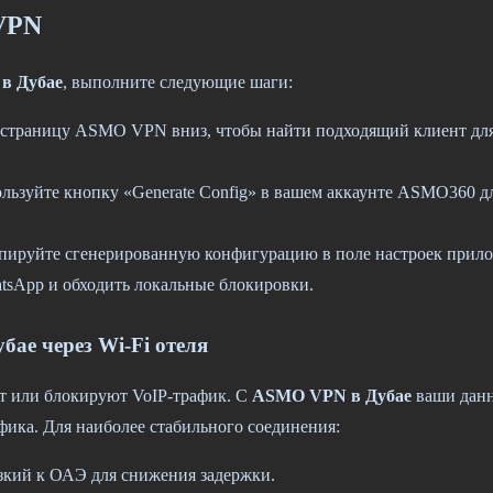
VPN
в Дубае
, выполните следующие шаги:
страницу ASMO VPN вниз, чтобы найти подходящий клиент для в
льзуйте кнопку «Generate Config» в вашем аккаунте ASMO360 д
ируйте сгенерированную конфигурацию в поле настроек прилож
tsApp и обходить локальные блокировки.
ае через Wi-Fi отеля
ют или блокируют VoIP-трафик. С
ASMO VPN в Дубае
ваши данн
ка. Для наиболее стабильного соединения:
зкий к ОАЭ для снижения задержки.