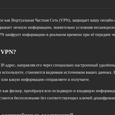
ое как Виртуальная Частная Сеть (VPN), защищает вашу онлайн-
крывает личную информацию, значительно усложняя несанкцио
PN шифрует информацию в реальном времени при её передаче че
я VPN?
IP-адрес, направляя его через специально настроенный удалён
ы используете, становится видимым источником ваших данных. 
е или какую информацию отправляете и получаете.
 как фильтр, преобразуя всю исходящую и входящую информаци
стаются бесполезными без соответствующих ключей дешифрован