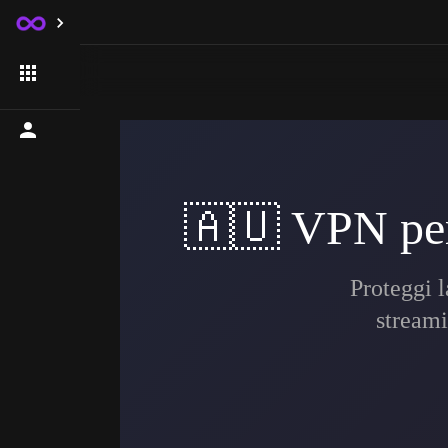
🇦🇺
VPN per 
Proteggi l
streami