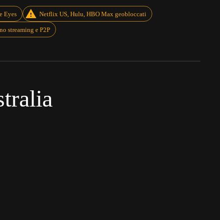
ve Eyes
Netflix US, Hulu, HBO Max geobloccati
ano streaming e P2P
tralia