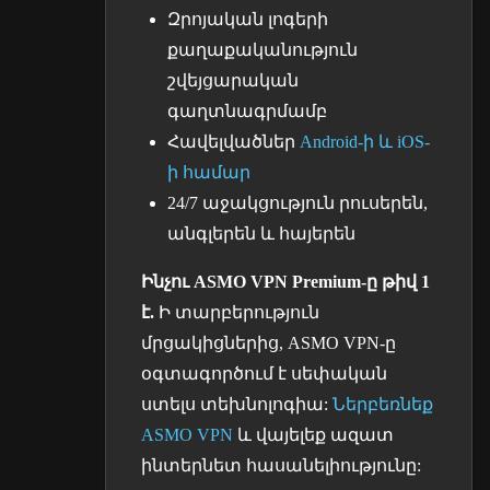
Զրոյական լոգերի
քաղաքականություն
շվեյցարական
գաղտնագրմամբ
Հավելվածներ
Android-ի և iOS-
ի համար
24/7 աջակցություն րուսերեն,
անգլերեն և հայերեն
Ինչու ASMO VPN Premium-ը թիվ 1
է.
Ի տարբերություն
մրցակիցներից, ASMO VPN-ը
օգտագործում է սեփական
ստելս տեխնոլոգիա:
Ներբեռնեք
ASMO VPN
և վայելեք ազատ
ինտերնետ հասանելիությունը: