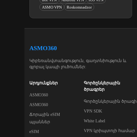
ASMO VPN
Roskomnadzor
ASMO360
Կիբեռանվտանգություն, գաղտնիություն և
գլոբալ կապի լուծումներ:
Արդյունքներ
Գործընկերային
ծրագրեր
ASMO360
Գործընկերային ծրագի
ASMO360
VPN SDK
Ճորային eSIM
White Label
պլաններ
VPN կրիպտոյի համար
eSIM