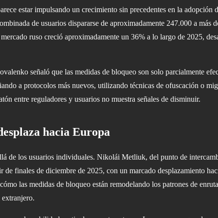
arece estar impulsando un crecimiento sin precedentes en la adopción d
mbinada de usuarios dispararse de aproximadamente 247.000 a más de 6 
ercado ruso creció aproximadamente un 36% a lo largo de 2025, desafia
ovalenko señaló que las medidas de bloqueo son solo parcialmente efec
ando a protocolos más nuevos, utilizando técnicas de ofuscación o mig
ratón entre reguladores y usuarios no muestra señales de disminuir.
 desplaza hacia Europa
llá de los usuarios individuales. Nikolái Metliuk, del punto de intercam
rtir de finales de diciembre de 2025, con un marcado desplazamiento hac
 cómo las medidas de bloqueo están remodelando los patrones de enruta
 extranjero.