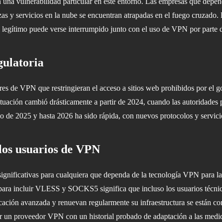
 una vulnerabilidad particular en este entorno. Las empresas que dep
zas y servicios en la nube se encuentran atrapadas en el fuego cruzado.
al legítimo puede verse interrumpido junto con el uso de VPN por parte
gulatoria
res de VPN que restringieran el acceso a sitios web prohibidos por el 
situación cambió drásticamente a partir de 2024, cuando las autoridade
rgo de 2025 y hasta 2026 ha sido rápida, con nuevos protocolos y servic
los usuarios de VPN
ignificativas para cualquiera que dependa de la tecnología VPN para la p
para incluir VLESS y SOCKS5 significa que incluso los usuarios técnic
ación avanzada y renuevan regularmente su infraestructura se están conv
gir un proveedor VPN con un historial probado de adaptación a las med