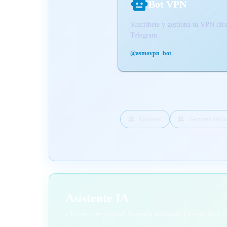
Bot VPN
Suscríbete y gestiona tu VPN dir
Telegram
@asmovpn_bot
General
General discu
Asistente IA
¿Tienes preguntas? Nuestro asistente IA está listo 