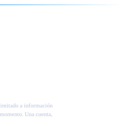
el mundo
tés
imitado a información
r momento. Una cuenta,