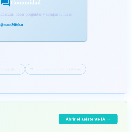
Comunidad
Discutir, hacer preguntas y compartir ideas
@asmo360chat
d suggestions
Found a bug? Report it here
Abrir el asistente IA →