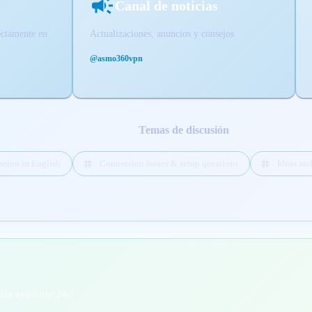
Canal de noticias
ectamente en
Actualizaciones, anuncios y consejos
@asmo360vpn
Temas de discusión
ssion in English
Connection issues & setup questions
Ideas an
para ayudarte 24/7