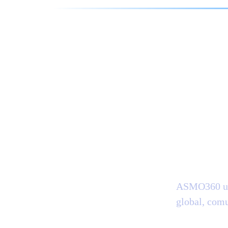
Libe
ASMO360 une
global, comu