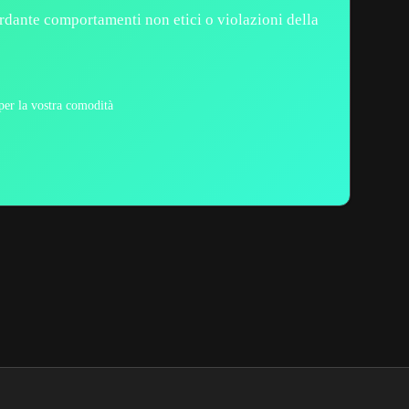
ardante comportamenti non etici o violazioni della
 per la vostra comodità