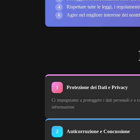
Rispettare tutte le leggi, i regolamenti
4
Agire nel migliore interesse dei nostri 
6
1
Protezione dei Dati e Privacy
Ci impegniamo a proteggere i dati personali e a c
informazioni.
2
Anticorruzione e Concussione