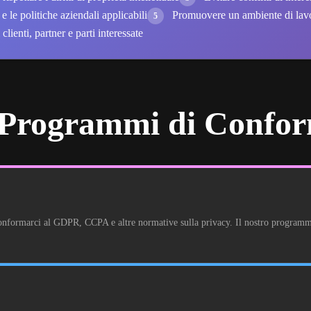
 e le politiche aziendali applicabili
Promuovere un ambiente di lavor
5
clienti, partner e parti interessate
Programmi di Confor
onformarci al GDPR, CCPA e altre normative sulla privacy. Il nostro programma di