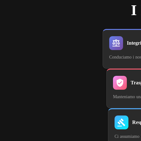
I
Integr
Conduciamo i nostr
Tras
Manteniamo una c
Res
Ci assumiamo l