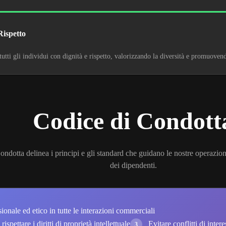
Rispetto
tutti gli individui con dignità e rispetto, valorizzando la diversità e promuove
Codice di Condott
Condotta delinea i principi e gli standard che guidano le nostre operazi
dei dipendenti.
nale ed etico in tutte le interazioni commerciali
ispettare i diritti di proprietà intellettuale
Evitare conflitti di inter
3