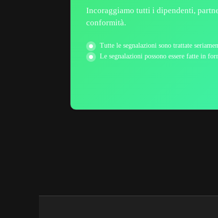
Incoraggiamo tutti i dipendenti, partn
conformità.
Tutte le segnalazioni sono trattate seriame
Le segnalazioni possono essere fatte in fo