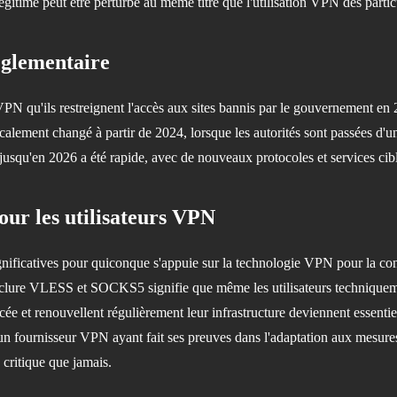
 légitime peut être perturbé au même titre que l'utilisation VPN des partic
églementaire
N qu'ils restreignent l'accès aux sites bannis par le gouvernement en 20
icalement changé à partir de 2024, lorsque les autorités sont passées d'
t jusqu'en 2026 a été rapide, avec de nouveaux protocoles et services cib
our les utilisateurs VPN
ificatives pour quiconque s'appuie sur la technologie VPN pour la confide
clure VLESS et SOCKS5 signifie que même les utilisateurs techniquemen
e et renouvellent régulièrement leur infrastructure deviennent essentiels
un fournisseur VPN ayant fait ses preuves dans l'adaptation aux mesures
 critique que jamais.