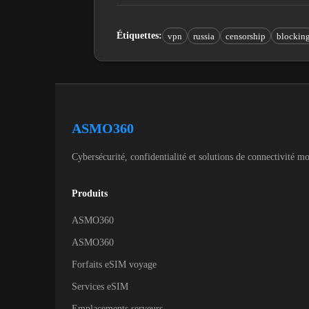
Étiquettes
:
vpn
russia
censorship
blockin
ASMO360
Cybersécurité, confidentialité et solutions de connectivité m
Produits
ASMO360
ASMO360
Forfaits eSIM voyage
Services eSIM
Emplacements serveurs