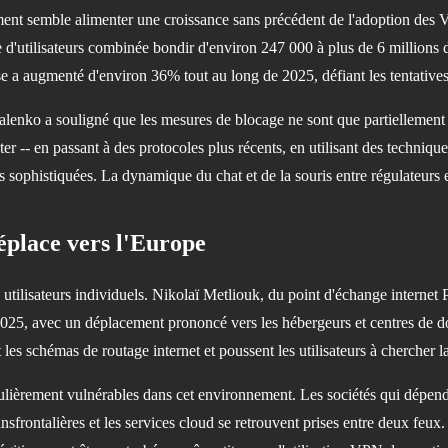
nt semble alimenter une croissance sans précédent de l'adoption des VP
d'utilisateurs combinée bondir d'environ 247 000 à plus de 6 millions d'
a augmenté d'environ 36% tout au long de 2025, défiant les tentatives 
lenko a souligné que les mesures de blocage ne sont que partiellement eff
 -- en passant à des protocoles plus récents, en utilisant des technique
 sophistiquées. La dynamique du chat et de la souris entre régulateurs e
déplace vers l'Europe
s utilisateurs individuels. Nikolaï Metliouk, du point d'échange internet
e 2025, avec un déplacement prononcé vers les hébergeurs et centres de do
 schémas de routage internet et poussent les utilisateurs à chercher la 
iculièrement vulnérables dans cet environnement. Les sociétés qui dépen
nsfrontalières et les services cloud se retrouvent prises entre deux feux