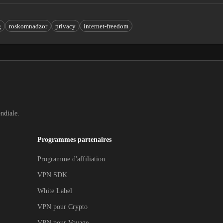
g
roskomnadzor
privacy
internet-freedom
ondiale.
Programmes partenaires
Programme d'affiliation
VPN SDK
White Label
VPN pour Crypto
VPN pour Voyage